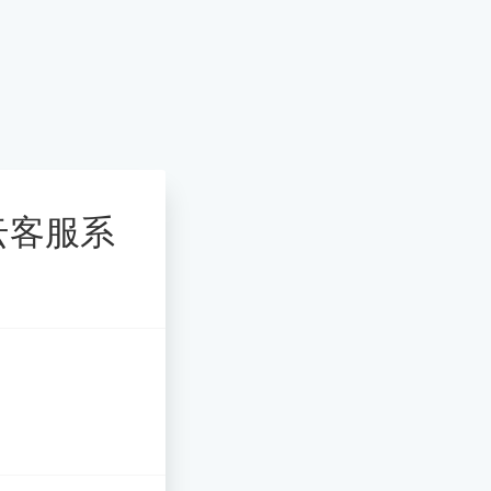
的云客服系